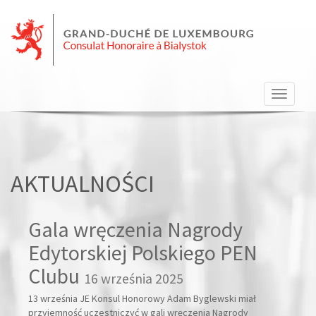
Nawiga
strony
AKTUALNOŚCI
Gala wręczenia Nagrody
Edytorskiej Polskiego PEN
Clubu
16 września 2025
13 września JE Konsul Honorowy Adam Byglewski miał
przyjemność uczestniczyć w gali wręczenia Nagrody