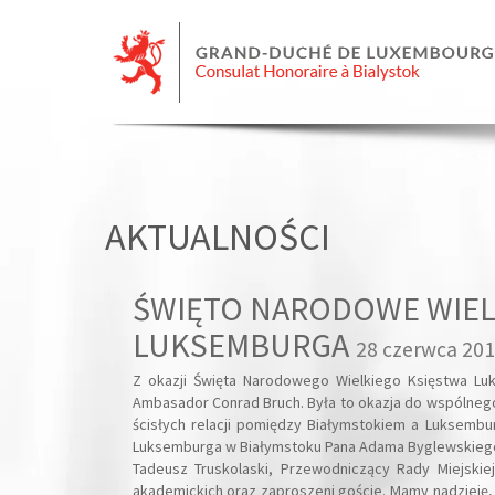
AKTUALNOŚCI
ŚWIĘTO NARODOWE WIEL
LUKSEMBURGA
28 czerwca 20
Z okazji Święta Narodowego Wielkiego Księstwa Lu
Ambasador Conrad Bruch. Była to okazja do wspólnego
ścisłych relacji pomiędzy Białymstokiem a Luksemb
Luksemburga w Białymstoku Pana Adama Byglewskiego u
Tadeusz Truskolaski, Przewodniczący Rady Miejskie
akademickich oraz zaproszeni goście. Mamy nadzieję