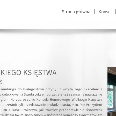
Strona główna
Konsul
KIEGO KSIĘSTWA
19
ksemburga do Białegostoku przybył z wizytą Jego Ekscelencja
 celebrowania Święta Luksemburga, ale też szansa na nawiązanie
urgiem. Na zaproszenie Konsula Honorowego Wielkiego Księstwa
czestniczyli przedstawiciele władz miasta, m.in. Pan Prezydent
j Pan Łukasz Prokorym, jak również przedstawiciele środowisk
, że dzięki takim spotkaniom współpraca pomiędzy Białymstokiem