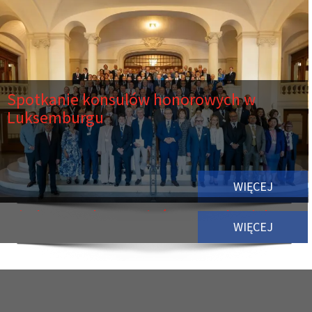
Spotkanie konsulów honorowych w
Luksemburgu
WIĘCEJ
Międzynarodowy Dzień Praw Człowieka
WIĘCEJ